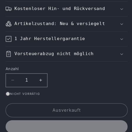
Kostenloser Hin- und Rückversand
Artikelzustand: Neu & versiegelt
1 Jahr Herstellergarantie
Vorsteuerabzug nicht möglich
Anzahl
Verringere
Erhöhe
die
die
NICHT VORRÄTIG
Menge
Menge
für
für
MacBook
MacBook
Ausverkauft
Air
Air
15&quot;
15&quot;
(Himmelblau,
(Himmelblau,